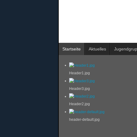
Startseite
Aktuelles
Jugendgru
Header1.jpg
Header3.jpg
Header2.jpg
header-default.jpg