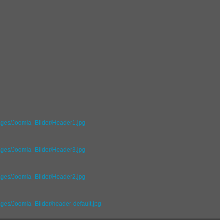
mages/Joomla_Bilder/Header1.jpg
mages/Joomla_Bilder/Header3.jpg
mages/Joomla_Bilder/Header2.jpg
ages/Joomla_Bilder/header-default.jpg